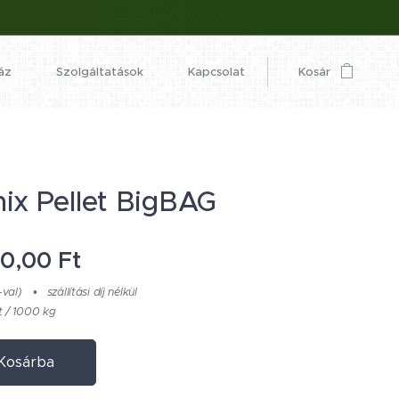
áz
Szolgáltatások
Kapcsolat
Kosár
ix Pellet BigBAG
00,00
Ft
-val)
szállítási díj nélkül
 / 1000 kg
Kosárba