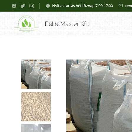
Nyitva tartás hétköznap 7:00-17:00
ren
PelletMaster Kft.