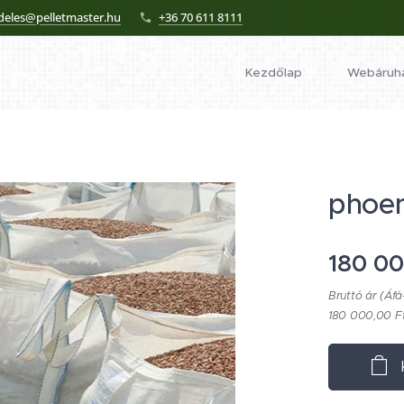
deles@pelletmaster.hu
+36 70 611 8111
Kezdőlap
Webáruh
phoen
180 0
Bruttó ár (Áfá
180 000,00 Ft